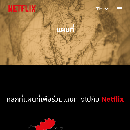
TH
EN
แผนที่
คลิกที่แผนที่เพื่อร่วมเดินทางไปกับ
N
e
t
f
l
i
x