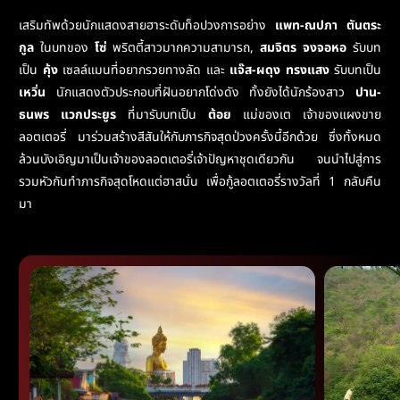
เสริมทัพด้วยนักแสดงสายฮาระดับท็อปวงการอย่าง
แพท-ณปภา ตันตระ
กูล
ในบทของ
โซ่
พริตตี้สาวมากความสามารถ,
สมจิตร จงจอหอ
รับบท
เป็น
คุ้ง
เซลล์แมนที่อยากรวยทางลัด และ
แจ๊ส-ผดุง ทรงแสง
รับบทเป็น
เหวิ่น
นักแสดงตัวประกอบที่ฝันอยากโด่งดัง ทั้งยังได้นักร้องสาว
ปาน-
ธนพร แวกประยูร
ที่มารับบทเป็น
ต้อย
แม่ของเต เจ้าของแผงขาย
ลอตเตอรี่ มาร่วมสร้างสีสันให้กับภารกิจสุดป่วงครั้งนี้อีกด้วย ซึ่งทั้งหมด
ล้วนบังเอิญมาเป็นเจ้าของลอตเตอรี่เจ้าปัญหาชุดเดียวกัน จนนำไปสู่การ
รวมหัวกันทำภารกิจสุดโหดแต่ฮาสนั่น เพื่อกู้ลอตเตอรี่รางวัลที่ 1 กลับคืน
มา