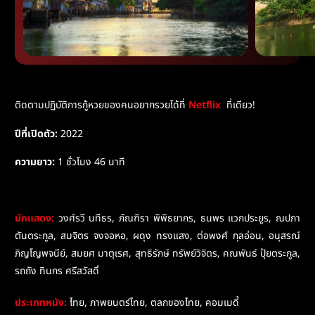
ติดตามปฏิบัติการกู้หวยของคนอยากรวยได้
ที่
Netflix
ที่เดียว!
ปีที่เปิดตัว:
2022
ความยาว:
1
ชั่วโมง
46
นาที
นักแสดง
:
วงศ์รวี นทีธร
,
ภัณฑิรา พิพิธยากร
,
ธนพร แวกประยูร
,
ณปภา
ตันตระกูล
,
สมจิตร จงจอหอ
,
ผดุง ทรงแสง
,
ต่อพงศ์ กุลอ่อน
,
อนุสรณ์
ภิญโญพจนีย์
,
สมยศ มาตุเรศ
,
สุทธิรักษ์ ทรัพย์วิจิตร
,
คณพันธ์ ปุ้ยตระกูล
,
รถถัง ทินกร ศรีสวัสดิ์
ประเภทหนัง
:
ไทย
,
ภาพยนตร์ไทย
,
ตลกของไทย
,
คอมเมดี้