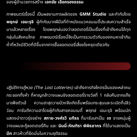
ของผู้อำนวยการสร้าง
เอกชัย เอื้อครองธรรม
ภาพยนตร์เรื่องนี้
เป็นผลงานการผลิตของ
GMM Studio
และกำกับโดย
พฤกษ์ เอมะรุจิ
ผู้กำกับมากฝีมือที่ทำหนังแนวคอมเมดี้ประสบความสำเร็จ
มาแล้วหลายเรื่อง โดยพฤกษ์มองว่าลอตเตอรี่เป็นเรื่องที่เข้าถึงคนได้ทุก
กลุ่มในสังคมไทย ภาพยนตร์เรื่องนี้จึงเป็นการรวมตัวกันของคนหาเช้ากิน
ค่ำที่หวังมีชีวิตที่ดีขึ้นจากการซื้อลอตเตอรี่เสี่ยงโชคชุดเดียวกัน
ปฏิบัติการกู้หวย (The Lost Lotteries)
เล่าถึงภารกิจโคตรปั่นของเหล่าคน
กระจอกทั้งห้า ที่หาญกล้าวางแผนชิงลอตเตอรี่รางวัลที่ 1 กลับคืนจากแก๊ง
มาเฟียตัวเอ้ ความฮาสุดวายป่วงจึงเกิดขึ้นพร้อมกระสุนและระเบิดที่ปลิว
ว่อน การันตีความฮาโดยผู้กำกับสายคอมเมดี้ พฤกษ์ เอมะรุจิ พร้อมนัก
แสดงนำดาวรุ่งอย่าง
สกาย-วงศ์รวี นทีธร
ที่มารับบทเป็น
เต
ชายหนุ่มผู้
วางแผนจะกู้ลอตเตอรี่คืน และ
มินนี่-ภัณฑิรา พิพิธยากร
ที่ได้มาแสดงเป็น
บีท
สาวห้าวที่ยึดมั่นในความยุติธรรม