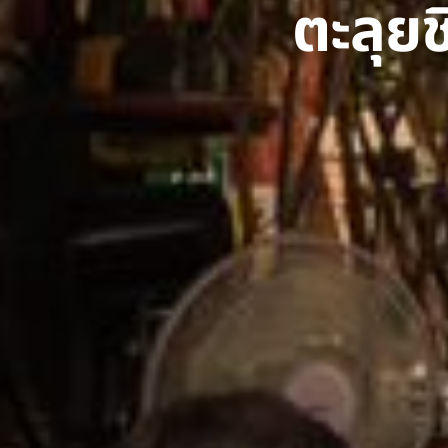
ตะลุย