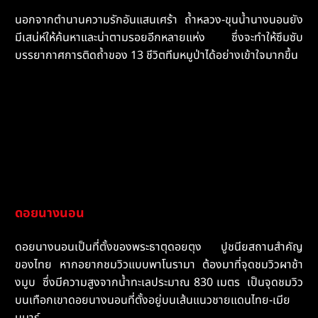
นอกจากตำนานความรักอันแสนเศร้า ถ้ำหลวง-ขุนน้ำนางนอนยัง
มีเสน่ห์ให้ค้นหาและน่าตามรอยอีกหลายแห่ง ซึ่งจะทำให้ซึมซับ
บรรยากาศการติดถ้ำของ 13 ชีวิตทีมหมูป่าได้อย่างเข้าใจมากขึ้น
ดอยนางนอน
ดอยนางนอนเป็นที่ตั้งของพระธาตุดอยตุง ปูชนียสถานสำคัญ
ของไทย หากอยากชมวิวแบบพาโนรามา ต้องมาที่จุดชมวิวผาช้า
งมูบ ซึ่งมีความสูงจากน้ำทะเลประมาณ 830 เมตร เป็นจุดชมวิว
บนเทือกเขาดอยนางนอนที่ตั้งอยู่บนเส้นแนวชายแดนไทย-เมีย
นมาร์