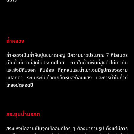
ถ้ำหลวง
ถ้ำหลวงเป็นถ้ำหินปูนขนาดใหญ่ มีความยาวประมาณ 7 กิโลเมตร
เป็นถ้ำที่ยาวที่สุดในประเทศไทย ภายในถ้ำมีพื้นที่สูงต่ำไม่เท่ากัน
และยังมีหินงอก หินย้อย ที่ถูกลมและน้ำเซาะจนมีรูปทรงงดงาม
แปลกตา ระยิบระยับด้วยเกล็ดหินสะท้อนแสง และธารน้ำในถ้ำที่
ไหลอยู่ตลอดปี
สระขุนน้ำมรกต
สระแห่งนี้กลายเป็นจุดเช็กอินที่ใคร ๆ ต้องมาถ่ายรูป ตั้งแต่มีการ