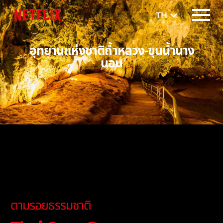
TH
EN
อุทยานแห่งชาติถ้ำหลวง-ขุนน้ำนาง
นอน
ตามรอยธรรมชาติ