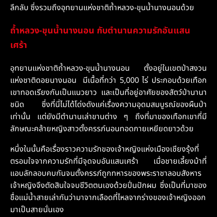
ลึกลับ ซึ่งรวมถึงอุทยานแห่งชาติถ้ำหลวง-ขุนน้ำนางนอนด้วย
ถ้ำหลวง-ขุนน้ำนางนอน กับตำนานความรักอันแสน
เศร้า
อุทยานแห่งชาติถ้ำหลวง-ขุนน้ำนางนอน ตั้งอยู่ในเขตป่าสงวน
แห่งชาติดอยนางนอน มีเนื้อที่กว่า 5,000 ไร่ ประกอบด้วยเทือก
เขาทอดเรียงกันเป็นแนวยาว และเป็นที่อยู่อาศัยของสัตว์ป่านานา
ชนิด ซึ่งที่นี่ไม่ได้โด่งดังแค่เรื่องความอุดมสมบูรณ์ของผืนป่า
เท่านั้น แต่ยังมีตำนานเล่าขานต่าง ๆ ถึงที่มาของเทือกเขาที่มี
ลักษณะคล้ายหญิงสาวตั้งครรภ์นอนทอดกายเหยียดยาวด้วย
หนึ่งในนั้นคือเรื่องราวความรักของเจ้าหญิงแห่งเมืองเชียงรุ้งที่
ตรอมใจจากความรักที่มีจุดจบอันแสนเศร้า เมื่อชายเลี้ยงม้าที่
แอบลักลอบคบกันจนตั้งครรภ์ถูกทหารของพระราชาลอบสังหาร
เจ้าหญิงจึงตัดสินใจจบชีวิตตนเองด้วยปิ่นปักผม ซึ่งเป็นที่มาของ
ชื่อแม่น้ำสายเล่ากันว่ามาจากเลือดที่ไหลจากร่างของเจ้าหญิงออก
มาเป็นสายนั่นเอง