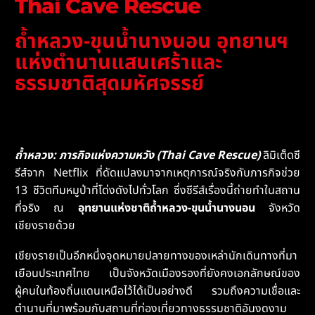
Thai Cave Rescue
ถ้ำหลวง-ขุนน้ำนางนอน อุทยานฯ
แห่งตำนานแสนเศร้าและ
ธรรมชาติสุดมหัศจรรย์
ถ้ำหลวง: ภารกิจแห่งความหวัง
(Thai Cave Rescue)
ลิมิเต็ดซี
รีส์จาก Netflix ที่ดัดแปลงมาจากเหตุการณ์จริงกับภารกิจช่วย
13 ชีวิตทีมหมูป่าที่โด่งดังไปทั่วโลก ซึ่งซีรีส์เรื่องนี้ถ่ายทำในสถาน
ที่จริง ณ
อุทยานแห่งชาติถ้ำหลวง-ขุนน้ำนางนอน
จังหวัด
เชียงรายด้วย
เชียงรายเป็นอีกหนึ่งจุดหมายปลายทางของเหล่านักเดินทางที่มา
เยือนประเทศไทย เป็นจังหวัดเมืองรองที่ยังคงเอกลักษณ์ของ
ผู้คนในท้องถิ่นแดนเหนือไว้ได้เป็นอย่างดี รวมถึงความเชื่อและ
ตำนานที่มาพร้อมกับสถานที่ท่องเที่ยวทางธรรมชาติอันงดงาม