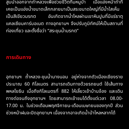
สูบน้ำออกจากถ้ำหลวงเพื่อช่วยชีวิตทีมหมูป่า เมื่อแอ่งหน้าถ้ำที่
เคยเป็นแอ่งน้ำขนาดเล็กกลายมาเป็นสระขนาดใหญ่ที่มีน้ำใสเห็น
เป็นสีเขียวมรกต อันเกิดจากน้ำไหลผ่านเขาหินปูนที่มีแร่ธาตุ
แคลเซียมคาร์บอเนต ทางอุทยานฯ จึงปรับภูมิทัศน์ให้เป็นสถานที่
ท่องเที่ยว และตั้งชื่อว่า “สระขุนน้ำมรกต”
การเดินทาง
อุทยานฯ ถ้ำหลวง-ขุนน้ำนางนอน อยู่ห่างจากตัวเมืองเชียงราย
ประมาณ 60 กิโลเมตร สามารถเดินทางด้วยรถยนต์ ใช้เส้นทาง
พหลโยธิน เมื่อถึงกิโลเมตรที่ 882 ให้เลี้ยวเข้าบ้านจ้อง และเดิน
ทางต่อจนถึงอุทยานฯ โดย
สามารถเข้าชมได้ตั้งแต่เวลา 08.00-
17.00 น. ในช่วงเดือนพฤศจิกายน-เดือนเมษายนของทุกปี ส่วน
ช่วงหน้าฝนจะปิดอุทยานฯ เนื่องจากอาจเกิดน้ำป่าไหลหลากได้