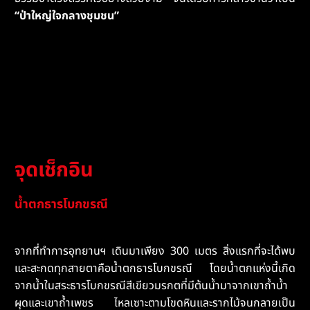
“ป่าใหญ่ใจกลางชุมชน”
จุดเช็กอิน
น้ำตกธารโบกขรณี
จากที่ทำการอุทยานฯ เดินมาเพียง 300 เมตร สิ่งแรกที่จะได้พบ
และสะกดทุกสายตาคือน้ำตกธารโบกขรณี โดยน้ำตกแห่งนี้เกิด
จากน้ำในสระธารโบกขรณีสีเขียวมรกตที่มีต้นน้ำมาจากเขาถ้ำน้ำ
ผุดและเขาถ้ำเพชร ไหลเซาะตามโขดหินและรากไม้จนกลายเป็น