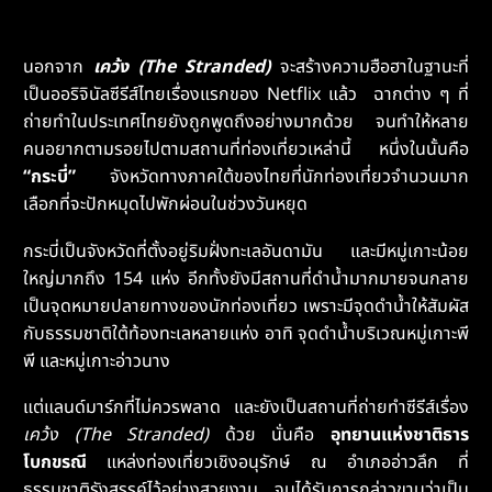
นอกจาก
เคว้ง (The Stranded)
จะสร้างความฮือฮาในฐานะที่
เป็นออริจินัลซีรีส์ไทยเรื่องแรกของ Netflix แล้ว ฉากต่าง ๆ ที่
ถ่ายทำในประเทศไทยยังถูกพูดถึงอย่างมากด้วย จนทำให้หลาย
คนอยากตามรอยไปตามสถานที่ท่องเที่ยวเหล่านี้ หนึ่งในนั้นคือ
“กระบี่”
จังหวัดทางภาคใต้ของไทยที่นักท่องเที่ยวจำนวนมาก
เลือกที่จะปักหมุดไปพักผ่อนในช่วงวันหยุด
กระบี่เป็นจังหวัดที่ตั้งอยู่ริมฝั่งทะเลอันดามัน และมีหมู่เกาะน้อย
ใหญ่มากถึง 154 แห่ง อีกทั้งยังมีสถานที่ดำน้ำมากมายจนกลาย
เป็นจุดหมายปลายทางของนักท่องเที่ยว เพราะมีจุดดำน้ำให้สัมผัส
กับธรรมชาติใต้ท้องทะเลหลายแห่ง อาทิ จุดดำน้ำบริเวณหมู่เกาะพี
พี และหมู่เกาะอ่าวนาง
แต่แลนด์มาร์กที่ไม่ควรพลาด และยังเป็นสถานที่ถ่ายทำซีรีส์เรื่อง
เคว้ง (The Stranded)
ด้วย นั่นคือ
อุทยานแห่งชาติธาร
โบกขรณี
แหล่งท่องเที่ยวเชิงอนุรักษ์ ณ อำเภออ่าวลึก ที่
ธรรมชาติรังสรรค์ไว้อย่างสวยงาม จนได้รับการกล่าวขานว่าเป็น