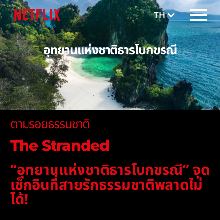
TH
EN
อุทยานแห่งชาติธารโบกขรณี
ตามรอยธรรมชาติ
The Stranded
“อุทยานแห่งชาติธารโบกขรณี” จุด
เช็กอินที่สายรักธรรมชาติพลาดไม่
ได้!