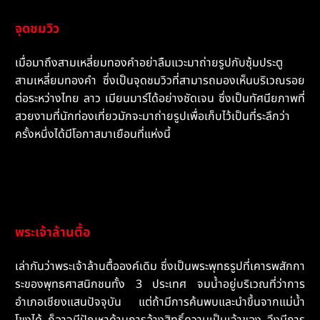
จุดชมวิว
เมื่อมาถึงสามเหลี่ยมทองคำอย่าลืมแวะมาถ่ายรูปกับซุ้มประตู
สามเหลี่ยมทองคำ ซึ่งเป็นจุดชมวิวที่สามารถมองเห็นบริเวณรอย
ต่อระหว่างไทย ลาว เมียนมาร์ได้อย่างชัดเจน ซึ่งเป็นทัศนียภาพที่
สวยงามที่นักท่องเที่ยวมักจะมาถ่ายรูปเพื่อเก็บไว้เป็นที่ระลึกว่า
ครั้งหนึ่งได้มีโอกาสมาเยือนที่แห่งนี้
พระเจ้าล้านตื้อ
เล่ากันว่าพระเจ้าล้านตื้อองค์เดิม ซึ่งเป็นพระพุทธรูปที่เคารพสักกา
ระของพุทธศาสนิกชนทั้ง 3 ประเทศ จมน้ำอยู่บริเวณที่ว่าการ
อำเภอเชียงแสนปัจจุบัน แต่ถ้ามีการค้นพบและนำขึ้นจากแม่น้ำ
โขงได้ ก็อาจมีปัญหาด้านการอ้างสิทธิ์ความเป็นเจ้าของ จึงมีการ