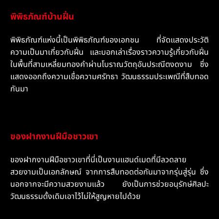
พิพิธภัณฑ์บ้านฝิ่น
พิพิธภัณฑ์แห่งนี้เป็นพิพิธภัณฑ์ของเอกชน ที่จัดแสดงประวัติ
ความเป็นมาเกี่ยวกับฝิ่น และบอกเล่าเรื่องราวความรู้เกี่ยวกับฝิ่น
ในพื้นที่สามเหลี่ยมทองคำผ่านโบราณวัตถุอันประณีตงดงาม ซึ่ง
แสดงออกถึงความเชื่อความศรัทธา วัฒนธรรมประเพณีที่สืบทอด
กันมา
ของฝากงานฝีมือชาวเขา
ของฝากงานฝีมือชาวเขาที่นี่เป็นงานแฮนด์เมดที่มีลวดลาย
สวยงามเป็นเอกลักษณ์ จากการสืบทอดต่อกันมาจากรุ่นสู่รุ่น ซึ่ง
นอกจากจะมีความสวยงามแล้ว ยังเป็นการช่วยอนุรักษ์ศิลปะ
วัฒนธรรมดั้งเดิมเอาไว้ไม่ให้สูญหายไปด้วย