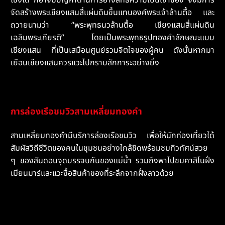
จัดสร้างพระเชียงแสนสี่แผ่นดินขึ้นแทนองค์พระเจ้าล้านตื้อ และ
ถวายนามว่า “พระพุทธนวล้านตื้อ เชียงแสนสี่แผ่นดิน
เฉลิมพระเกียรติ” โดยเป็นพระพุทธรูปทองคำลักษณะแบบ
เชียงแสน ที่เป็นเสมือนศูนย์รวมจิตใจของผู้คน ดังนั้นหากมา
เยือนเชียงแสนควรแวะไปกราบสักการะอย่างยิ่ง
การล่องเรือชมวิวสามเหลี่ยมทองคำ
สามเหลี่ยมทองคำมีบริการล่องเรือชมวิว เพื่อให้นักท่องเที่ยวได้
สัมผัสวิถีชีวิตของคนในชุมชนอย่างใกล้ชิดพร้อมชมทิวทัศน์สวย
ๆ ของสันดอนจุดบรรจบกันของแม่น้ำ รวมถึงพาไปชมคาสิโนฝั่ง
เมียนมาร์และแวะซื้อสินค้าของที่ระลึกจากฝั่งลาวด้วย