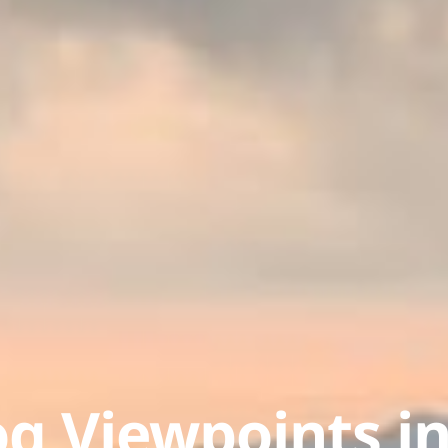
og Viewpoints i